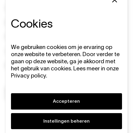
Vacatures
Cookies
Disclaimer
Privacy beleid
We gebruiken cookies om je ervaring op
Cookie beleid
onze website te verbeteren. Door verder te
gaan op deze website, ga je akkoord met
Inkoopvoorwaarden
het gebruik van cookies. Lees meer in onze
Privacy policy.
Brand door The Stone Twins
Website door Stuurmen
Accepteren
Sluiten
Instellingen beheren